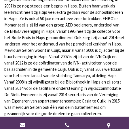
2007 is ze nog steeds een begrip in Haps. Buiten haar werk als
leerkracht heeft zij altijd veel extra gedaan voor de schoolkinderen
in Haps. Ze is ook al 50 jaar een actieve zeer betrokken EHBO'er.
Momenteel is zij lid van een groep AED bedieners, onderdeel van
de EHBO vereniging in Haps. Vanaf 1995 heeft zij de collecte voor
het Rode Kruis in Haps gecoördineerd. Ook zorgt zij vanaf 2014 met
anderen voor het onderhoud van het parochieel kerkhof in Haps.
Mevrouw Selten woont in Cuijk, maar al vanaf 2000 is zij actief bij de
buurtvereniging in Haps. Vanaf 2007 is zij lid van de IVN Cuijk en
vanaf 2012 is ze de coördinator van de IVN- activiteiten voor de
basisscholen in de gemeente Cuijk. Ook is zij vanaf 2007 werkzaam
voor het secretariaat van de stichting Tamsarya, afdeling Haps.
Vanaf 2008 is zij vrijwilligster bij de Bibliotheek in Haps en zij zorgt
vanaf 2014 voor de facilitaire ondersteuning in wijkaccommodatie
De Nielt. Eveneens is zij vanaf 2014 secretaris van de Vereniging
van Eigenaren van appartementencomplex Casia te Cuijk. In 2015
was mevrouw Selten ook één van de initiatiefnemers om
gezamenlijk voor de goede doelen te gaan collecteren.