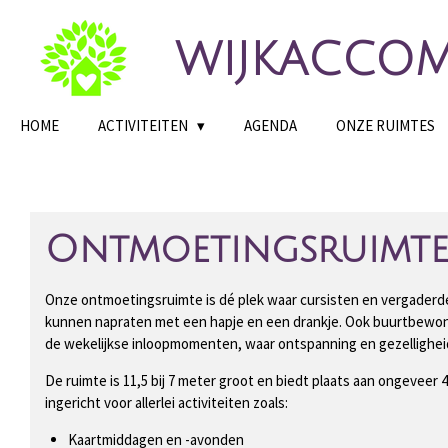
Ga
direct
WIJKACCOM
naar
de
hoofdinhoud
HOME
ACTIVITEITEN
AGENDA
ONZE RUIMTES
Ontmoetingsruimte
Onze ontmoetingsruimte is dé plek waar cursisten en vergader
kunnen napraten met een hapje en een drankje. Ook buurtbewon
de wekelijkse inloopmomenten, waar ontspanning en gezelligheid
De ruimte is 11,5 bij 7 meter groot en biedt plaats aan ongeveer 
ingericht voor allerlei activiteiten zoals:
Kaartmiddagen en -avonden